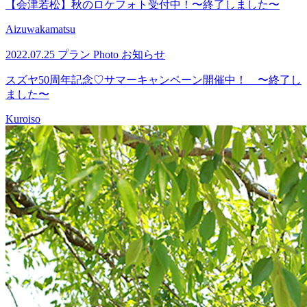
【会津若松】秋のロケフォト受付中！〜終了しました〜
Aizuwakamatsu
2022.07.25
プラン
Photo
お知らせ
スズヤ50周年記念♡サマーキャンペーン開催中！ 〜終了し
ました〜
Kuroiso