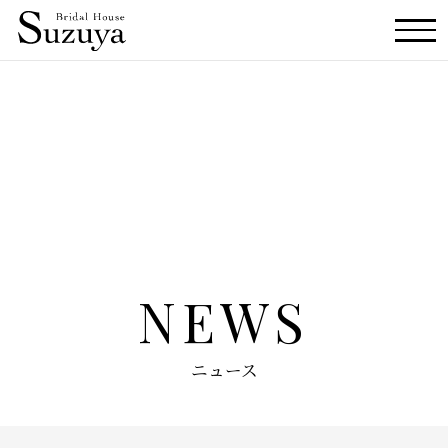
HOME
ホーム
NEWS
ニュース
DRESS BRAND
ドレスブランド
NEWS
WEDDING PRODUCE
ニュース
ウエディングプロデュース
ABOUT SUZUYA
スズヤについて